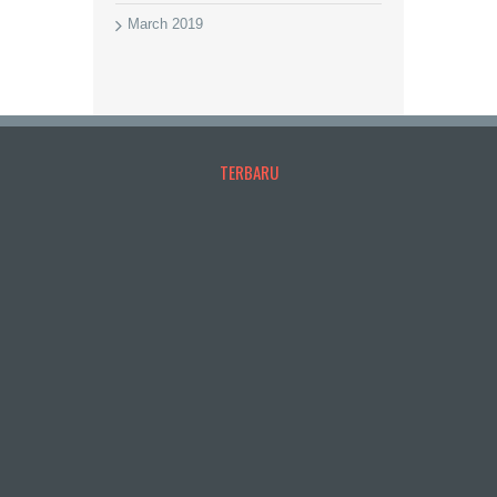
March 2019
TERBARU