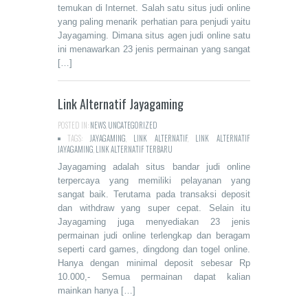
temukan di Internet. Salah satu situs judi online
yang paling menarik perhatian para penjudi yaitu
Jayagaming. Dimana situs agen judi online satu
ini menawarkan 23 jenis permainan yang sangat
[…]
Link Alternatif Jayagaming
POSTED IN:
NEWS
,
UNCATEGORIZED
TAGS:
JAYAGAMING
,
LINK ALTERNATIF
,
LINK ALTERNATIF
JAYAGAMING
,
LINK ALTERNATIF TERBARU
Jayagaming adalah situs bandar judi online
terpercaya yang memiliki pelayanan yang
sangat baik. Terutama pada transaksi deposit
dan withdraw yang super cepat. Selain itu
Jayagaming juga menyediakan 23 jenis
permainan judi online terlengkap dan beragam
seperti card games, dingdong dan togel online.
Hanya dengan minimal deposit sebesar Rp
10.000,- Semua permainan dapat kalian
mainkan hanya […]