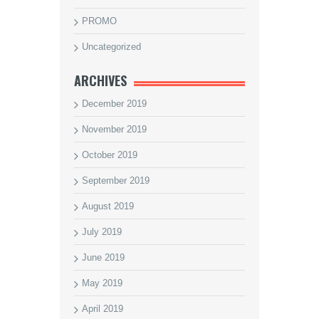
PROMO
Uncategorized
ARCHIVES
December 2019
November 2019
October 2019
September 2019
August 2019
July 2019
June 2019
May 2019
April 2019