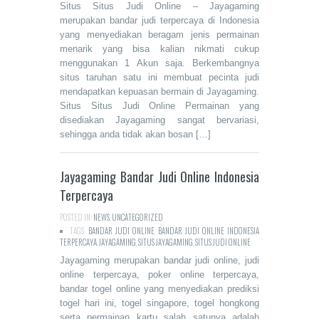
Situs Situs Judi Online – Jayagaming
merupakan bandar judi terpercaya di Indonesia
yang menyediakan beragam jenis permainan
menarik yang bisa kalian nikmati cukup
menggunakan 1 Akun saja. Berkembangnya
situs taruhan satu ini membuat pecinta judi
mendapatkan kepuasan bermain di Jayagaming.
Situs Situs Judi Online Permainan yang
disediakan Jayagaming sangat bervariasi,
sehingga anda tidak akan bosan […]
Jayagaming Bandar Judi Online Indonesia
Terpercaya
POSTED IN:
NEWS
,
UNCATEGORIZED
TAGS:
BANDAR JUDI ONLINE
,
BANDAR JUDI ONLINE INDONESIA
TERPERCAYA
,
JAYAGAMING
,
SITUS JAYAGAMING
,
SITUS JUDI ONLINE
Jayagaming merupakan bandar judi online, judi
online terpercaya, poker online terpercaya,
bandar togel online yang menyediakan prediksi
togel hari ini, togel singapore, togel hongkong
serta permainan kartu salah satunya adalah