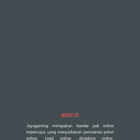
ABOUT US
Jayagaming merupakan bandar judi online
terpercaya yang menyediakan permainan poker
online, togel online, dingdong online.