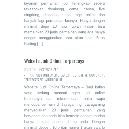
layanan permainan judi terlengkap seperti
texaspoker, dominoqq, ceme, capsa, live
dingdong, dingdong sicbo, togel online dan
banyak lagi permainan lainnya. Hanya dengan
minimal depo 10 ribu rupiah kalian bisa
memainkan 23 jenis permainan yang ada hanya
dengan menggunakan satu akun saja. Situs
Betting […]
Website Judi Online Terpercaya
POSTED IN:
UNCATEGORIZED
TAGS:
AGEN JUDI ONLINE
,
BANDAR JUDI ONLINE
,
JUDI ONLINE
TERPERCAYA
,
SITUS JUDI ONLINE
Website Judi Online Terpercaya – Bagi kalian
yang sedang mencari agen judi online
terpercaya dan rekomendasi maka wajib
mencoba bermain di Jayagaming. Jayagaming
menyediakan 23 jenis permainan yang
bervariasi dan anda bisa bermain dengan mudah
hanya melalui ponsel di hp anda. Dengan
minimal deposit 10rb dan hanya 1 akun saja lo