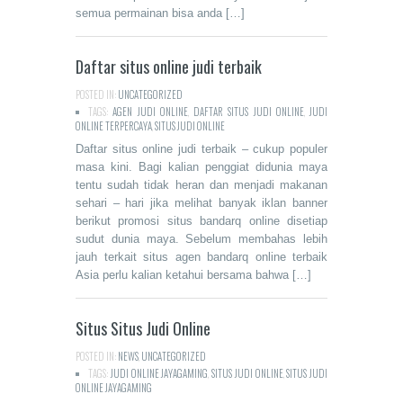
semua permainan bisa anda […]
Daftar situs online judi terbaik
POSTED IN:
UNCATEGORIZED
TAGS:
AGEN JUDI ONLINE
,
DAFTAR SITUS JUDI ONLINE
,
JUDI
ONLINE TERPERCAYA
,
SITUS JUDI ONLINE
Daftar situs online judi terbaik – cukup populer
masa kini. Bagi kalian penggiat didunia maya
tentu sudah tidak heran dan menjadi makanan
sehari – hari jika melihat banyak iklan banner
berikut promosi situs bandarq online disetiap
sudut dunia maya. Sebelum membahas lebih
jauh terkait situs agen bandarq online terbaik
Asia perlu kalian ketahui bersama bahwa […]
Situs Situs Judi Online
POSTED IN:
NEWS
,
UNCATEGORIZED
TAGS:
JUDI ONLINE JAYAGAMING
,
SITUS JUDI ONLINE
,
SITUS JUDI
ONLINE JAYAGAMING