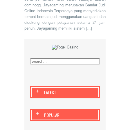
dominoqq. Jayagaming merupakan Bandar Judi
Online Indonesia Terpercaya yang menyediakan
tempat bermain judi menggunakan uang asli dan
didukung dengan pelayanan selama 24 jam
penuh, Jayagaming memiliki sistem […]
+
LATEST
+
POPULAR