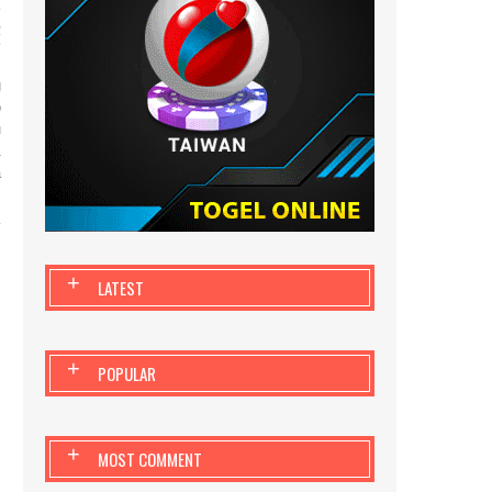
E
,
E
g
p
u
1
a
+
LATEST
+
POPULAR
+
MOST COMMENT