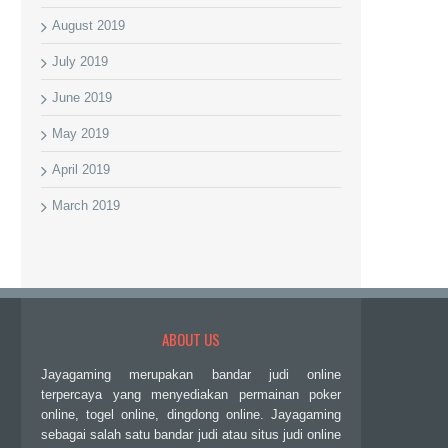
August 2019
July 2019
June 2019
May 2019
April 2019
March 2019
ABOUT US
Jayagaming merupakan bandar judi online
terpercaya yang menyediakan permainan poker
online, togel online, dingdong online. Jayagaming
sebagai salah satu bandar judi atau situs judi online