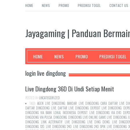
HOME
NEWS
PROMO
PREDIKSI TOGEL
CONTACT US
Jayagaming | Panduan Bermai
HOME
NEWS
PROMO
PREDIKSI TOGEL
login live dingdong
Live Dingdong 36D Di Undi Setiap Menit
POSTED IN:
UNCATEGORIZED
TAGS:
AGEN LIVE DINGDONG
,
BANDAR LIVE DINGDONG
,
CARA DAFTAR LIVE D
DAFTAR DINGDONG LIVE
,
DAFTAR LIVE DINGDONG
,
DEPOSIT LIVE DINGDONG
,
DEPO
DINGDONG VIA BANK LOKAL INDONESIA
,
DEPOSIT LIVE DINGDONG VIA OVO
,
DEPO
DINGDONG VIA PULSA
,
DINGDONG
,
DINGDONG LIVE ONLINE
,
GAME LIVE DINGDONG
,
J
DINGDONG
,
LINK ALTERNATIF LIVE DINGDONG
,
LIVE DING DONG
,
LIVE DINGDO
DINGDONG 12D
,
LIVE DINGDONG 24D
,
LIVE DINGDONG 24D SPIN
,
LIVE DINGDONG 